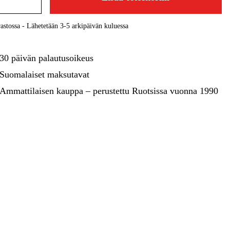
kentaminen
Metsä & Puutarha
Kampanjat
astossa - Lähetetään 3-5 arkipäivän kuluessa
30 päivän palautusoikeus
Suomalaiset maksutavat
Ammattilaisen kauppa – perustettu Ruotsissa vuonna 1990