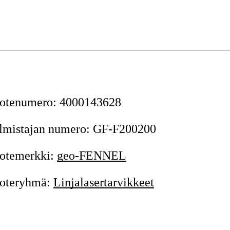
otenumero
:
4000143628
lmistajan numero
:
GF-F200200
otemerkki
:
geo-FENNEL
oteryhmä
:
Linjalasertarvikkeet