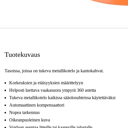
Tuotekuvaus
Tasoissa, joissa on tukeva metallikotelo ja kantokahvat.
Korkeuksien ja etäisyyksien määrittelyyn
Helposti luettava vaakasuora ympyrä 360 astetta
Tukeva metallikotelo kaikissa sääolosuhteissa käytettäväksi
Automaattinen kompensaattori
Nopea tarkennus
Oikeanpuoleinen kuva
Voidaan asentaa litteille tai kaareville jalustalle