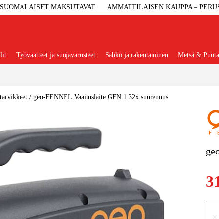
SUOMALAISET MAKSUTAVAT
AMMATTILAISEN KAUPPA – PERU
lit
Työvaatteet ja suojavarusteet
Sähkö ja rakentaminen
Metsä & Puuta
Suositut tuoteryhmät
tarvikkeet
/
geo-FENNEL Vaaituslaite GFN 1 32x suurennus
Koneet Ja 
ge
Konetarvi
3
Työvaa
×