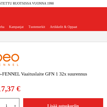
STETTU RUOTSISSA VUONNA 1990
rha
Kampanjat
Tuotemerkit
Artikkelit & Oppaat
Työkalut
Autotalli Ja Verstas
o-FENNEL Vaaituslaite GFN 1 32x suurennus
kkeet Ja Käyttömateriaalit
17,37 €
tteet Ja Suojavarusteet
+
Lisää ostoskoriin