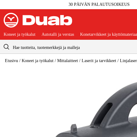
30 PÄIVÄN PALAUTUSOIKEUS
Koneet ja työkalut
Autotalli ja verstas
Konetarvikkeet ja käyttömateriaa
Ostoskori
Etusivu
/
Koneet ja työkalut
/
Mittalaitteet
/
Laserit ja tarvikkeet
/
Linjalaser