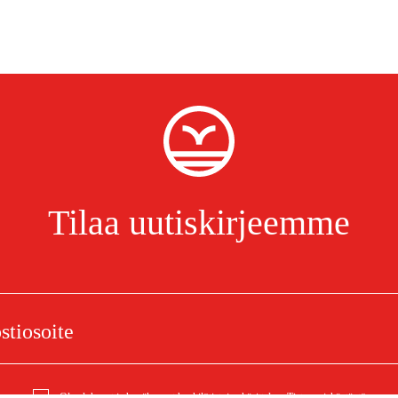
Tilaa uutiskirjeemme
Olen lukenut ja hyväksynyt henkilötietojen käsittelyn.
Tietosuojakäytäntö