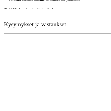
Sisältää:
kotelon ja säätötyökalun
Kysymykset ja vastaukset