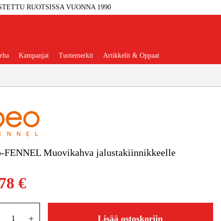
STETTU RUOTSISSA VUONNA 1990
rha
Kampanjat
Tuotemerkit
Artikkelit & Oppaat
Työkalut
Autotalli Ja Verstas
o-FENNEL Muovikahva jalustakiinnikkeelle
kkeet Ja Käyttömateriaalit
78 €
tteet Ja Suojavarusteet
+
Lisää ostoskoriin