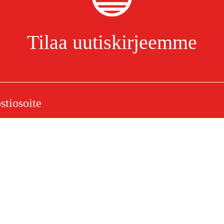
Tilaa uutiskirjeemme
kahva jalustakiinnikkeelle
Olen lukenut ja hyväksynyt henkilötietojen käsittelyn.
Tietosuojakäytäntö
elu
Ostoksestasi
Ostoehdot
eklamaatiot
Rahti ja toimitus