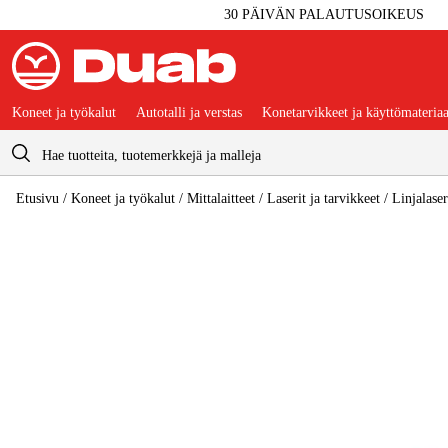
30 PÄIVÄN PALAUTUSOIKEUS
Koneet ja työkalut
Autotalli ja verstas
Konetarvikkeet ja käyttömateriaa
Ostoskori
Etusivu
/
Koneet ja työkalut
/
Mittalaitteet
/
Laserit ja tarvikkeet
/
Linjalaser