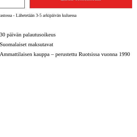
kentaminen
Metsä & Puutarha
Kampanjat
astossa - Lähetetään 3-5 arkipäivän kuluessa
30 päivän palautusoikeus
Suomalaiset maksutavat
Ammattilaisen kauppa – perustettu Ruotsissa vuonna 1990