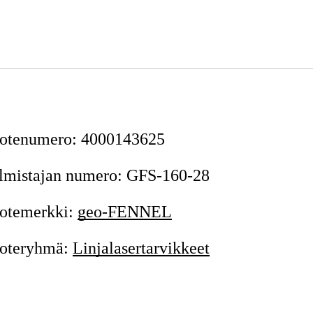
otenumero
:
4000143625
lmistajan numero
:
GFS-160-28
otemerkki
:
geo-FENNEL
oteryhmä
:
Linjalasertarvikkeet