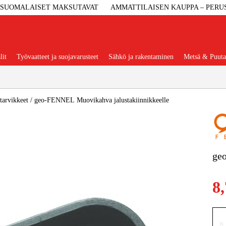
SUOMALAISET MAKSUTAVAT
AMMATTILAISEN KAUPPA – PERU
lit
Työvaatteet ja suojavarusteet
Sähkö ja rakentaminen
Metsä & Puuta
Suositut tuoteryhmät
tarvikkeet
/
geo-FENNEL Muovikahva jalustakiinnikkeelle
Koneet Ja 
ge
Konetarvi
8,
Työvaa
×