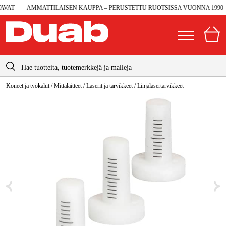
VAT
AMMATTILAISEN KAUPPA – PERUSTETTU RUOTSISSA VUONNA 1990
info@duab.fi
Koneet ja työkalut
/
Mittalaitteet
/
Laserit ja tarvikkeet
/
Linjalasertarvikkeet
|
Yksityinen
Yritys
Suomi
Sverige
Koneet ja työkalut
Danmark
Autotalli ja verstas
Norge
Konetarvikkeet ja käyttömateriaalit
Deutschland
Työvaatteet ja suojavarusteet
Sähkö ja rakentaminen
Metsä & Puutarha