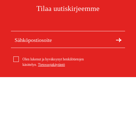
Tilaa uutiskirjeemme
Olen lukenut ja hyväksynyt henkilötietojen
käsittelyn.
Tietosuojakäytäntö
Meistä
Artikkelit ja oppaat
geo-FENNEL Korkeuspiikki Geo6-XR:lle
Tietoa Duabista
Kestävä kehitys
18,58 €
Tuotemerkit
Asiakaspalvelu
Ostoksestasi
Ota yhteyttä
Ostoehdot
Palautukset ja reklamaatiot
Rahti ja toimitus