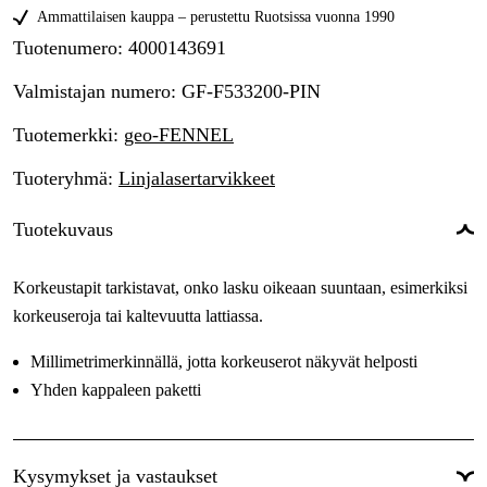
Ammattilaisen kauppa – perustettu Ruotsissa vuonna 1990
Tuotenumero
:
4000143691
Valmistajan numero
:
GF-F533200-PIN
Tuotemerkki
:
geo-FENNEL
Tuoteryhmä
:
Linjalasertarvikkeet
Tuotekuvaus
Korkeustapit tarkistavat, onko lasku oikeaan suuntaan, esimerkiksi
korkeuseroja tai kaltevuutta lattiassa.
Millimetrimerkinnällä, jotta korkeuserot näkyvät helposti
Yhden kappaleen paketti
Kysymykset ja vastaukset