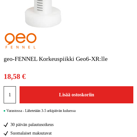
Kampanjat
Tuotemerkit
Artikkelit & Oppaat
Ota yhteyttä
geo-FENNEL Korkeuspiikki Geo6-XR:lle
Usein kysytyt kysymykset
18,58 €
Lisää ostoskoriin
Varastossa - Lähetetään 3-5 arkipäivän kuluessa
30 päivän palautusoikeus
Suomalaiset maksutavat