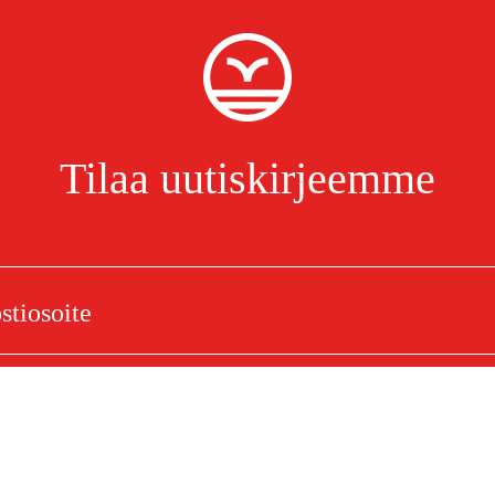
Tilaa uutiskirjeemme
ike FR 44/FR 45 (uusi
Olen lukenut ja hyväksynyt henkilötietojen käsittelyn.
Tietosuojakäytäntö
elu
Ostoksestasi