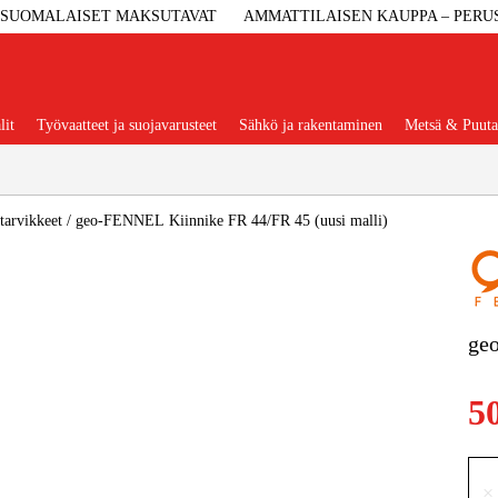
SUOMALAISET MAKSUTAVAT
AMMATTILAISEN KAUPPA – PERU
lit
Työvaatteet ja suojavarusteet
Sähkö ja rakentaminen
Metsä & Puuta
Suositut tuoteryhmät
tarvikkeet
/
geo-FENNEL Kiinnike FR 44/FR 45 (uusi malli)
Koneet Ja 
geo
Konetarvi
5
Työvaa
×