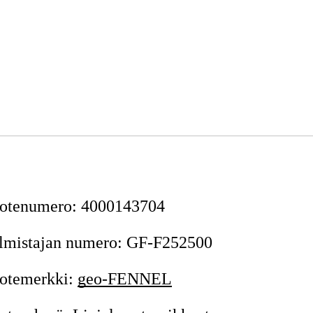
otenumero
:
4000143704
lmistajan numero
:
GF-F252500
otemerkki
:
geo-FENNEL