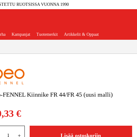
STETTU RUOTSISSA VUONNA 1990
rha
Kampanjat
Tuotemerkit
Artikkelit & Oppaat
Työkalut
Autotalli Ja Verstas
-FENNEL Kiinnike FR 44/FR 45 (uusi malli)
kkeet Ja Käyttömateriaalit
0,33 €
tteet Ja Suojavarusteet
+
Lisää ostoskoriin