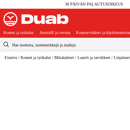
30 PÄIVÄN PALAUTUSOIKEUS
Koneet ja työkalut
Autotalli ja verstas
Konetarvikkeet ja käyttömateriaa
Ostoskori
Etusivu
/
Koneet ja työkalut
/
Mittalaitteet
/
Laserit ja tarvikkeet
/
Linjalaser