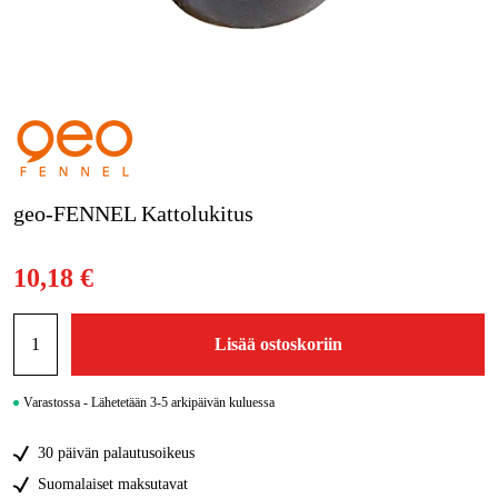
Kampanjat
Tuotemerkit
Artikkelit & Oppaat
Ota yhteyttä
geo-FENNEL Kattolukitus
Usein kysytyt kysymykset
10,18 €
Lisää ostoskoriin
Varastossa - Lähetetään 3-5 arkipäivän kuluessa
30 päivän palautusoikeus
Suomalaiset maksutavat