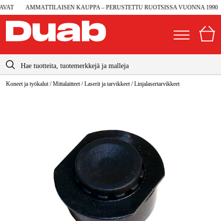
AT
AMMATTILAISEN KAUPPA – PERUSTETTU RUOTSISSA VUONNA 1990
info@duab.fi
Koneet ja työkalut
/
Mittalaitteet
/
Laserit ja tarvikkeet
/
Linjalasertarvikkeet
|
Yksityinen
Yritys
Suomi
Sverige
Koneet ja työkalut
Danmark
Autotalli ja verstas
Norge
Konetarvikkeet ja käyttömateriaalit
Deutschland
Työvaatteet ja suojavarusteet
Sähkö ja rakentaminen
Metsä & Puutarha