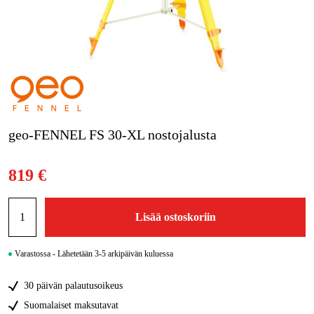
Kampanjat
Tuotemerkit
Artikkelit & Oppaat
Ota yhteyttä
geo-FENNEL FS 30-XL nostojalusta
Usein kysytyt kysymykset
819 €
Lisää ostoskoriin
Varastossa - Lähetetään 3-5 arkipäivän kuluessa
30 päivän palautusoikeus
Suomalaiset maksutavat