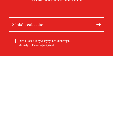
Olen lukenut ja hyväksynyt henkilötietojen
käsittelyn.
Tietosuojakäytäntö
Meistä
geo-FENNEL FS 30-XL nostojalusta
Artikkelit ja oppaat
819 €
Tietoa Duabista
Kestävä kehitys
Tuotemerkit
Asiakaspalvelu
Ostoksestasi
Ota yhteyttä
Ostoehdot
Palautukset ja reklamaatiot
Rahti ja toimitus
Usein kysytyt kysymykset
Maksuehdot
Palautuslomake (PDF)
Ostoehdot (PDF)