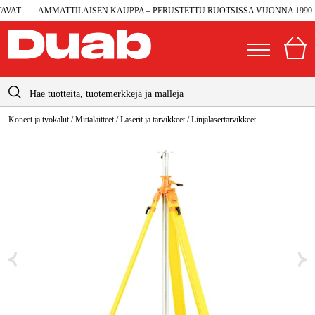
VAT
AMMATTILAISEN KAUPPA – PERUSTETTU RUOTSISSA VUONNA 1990
info@duab.fi
Koneet ja työkalut
/
Mittalaitteet
/
Laserit ja tarvikkeet
/
Linjalasertarvikkeet
|
Yksityinen
Yritys
Suomi
Sverige
Koneet ja työkalut
Danmark
Autotalli ja verstas
Norge
Konetarvikkeet ja käyttömateriaalit
Deutschland
Työvaatteet ja suojavarusteet
Sähkö ja rakentaminen
Metsä & Puutarha