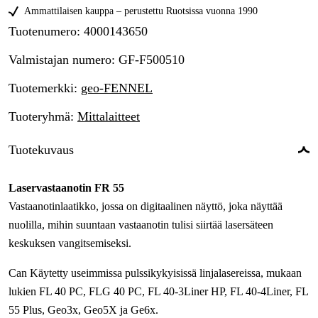
Ammattilaisen kauppa – perustettu Ruotsissa vuonna 1990
Tuotenumero
:
4000143650
Valmistajan numero
:
GF-F500510
Tuotemerkki
:
geo-FENNEL
Tuoteryhmä
:
Mittalaitteet
Tuotekuvaus
Laservastaanotin FR 55
Vastaanotinlaatikko, jossa on digitaalinen näyttö, joka näyttää
nuolilla, mihin suuntaan vastaanotin tulisi siirtää lasersäteen
keskuksen vangitsemiseksi.
Can Käytetty useimmissa pulssikykyisissä linjalasereissa, mukaan
lukien FL 40 PC, FLG 40 PC, FL 40-3Liner HP, FL 40-4Liner, FL
55 Plus, Geo3x, Geo5X ja Ge6x.