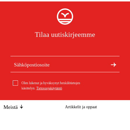
Tilaa uutiskirjeemme
Olen lukenut ja hyväksynyt henkilötietojen
käsittelyn.
Tietosuojakäytäntö
Meistä
Artikkelit ja oppaat
Tietoa Duabista
Kestävä kehitys
geo-FENNEL Vastaanotin FR 55 linjalaserille
Tuotemerkit
195,99 €