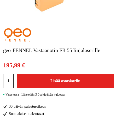
Kampanjat
Tuotemerkit
Artikkelit & Oppaat
Ota yhteyttä
geo-FENNEL Vastaanotin FR 55 linjalaserille
Usein kysytyt kysymykset
195,99 €
Lisää ostoskoriin
Varastossa - Lähetetään 3-5 arkipäivän kuluessa
30 päivän palautusoikeus
Suomalaiset maksutavat