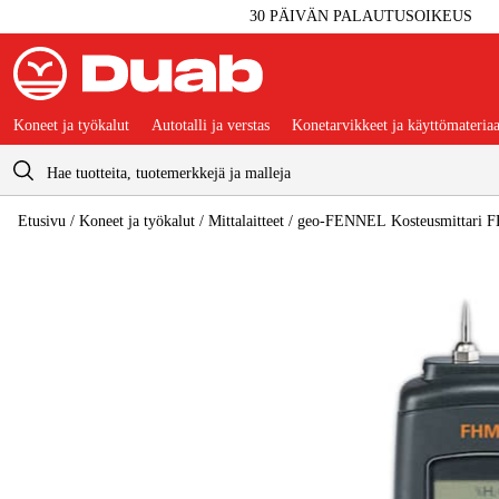
30 PÄIVÄN PALAUTUSOIKEUS
Koneet ja työkalut
Autotalli ja verstas
Konetarvikkeet ja käyttömateriaa
Ostoskori
Etusivu
/
Koneet ja työkalut
/
Mittalaitteet
/
geo-FENNEL Kosteusmittari 