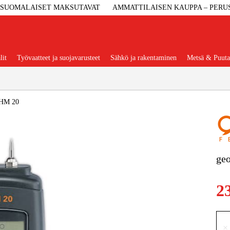
SUOMALAISET MAKSUTAVAT
AMMATTILAISEN KAUPPA – PERU
lit
Työvaatteet ja suojavarusteet
Sähkö ja rakentaminen
Metsä & Puuta
Suositut tuoteryhmät
FHM 20
Koneet Ja 
ge
Konetarvi
2
Työvaa
×