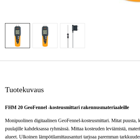
Tuotekuvaus
FHM 20 GeoFennel -kosteusmittari rakennusmateriaaleille
Monipuolinen digitaalinen GeoFennel-kosteusmittari. Mitat puusta, kips
puulajille kahdeksassa ryhmässä. Mittaa kosteuden leviämistä, materia
alueet. Ulkoinen lämpötilamittausanturi tarjoaa paremman tarkkuuden