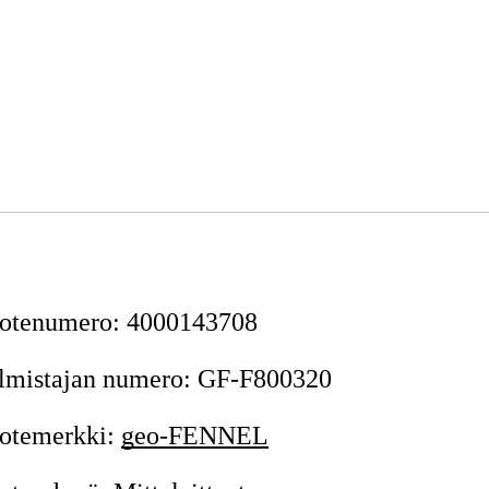
otenumero
:
4000143708
lmistajan numero
:
GF-F800320
otemerkki
:
geo-FENNEL