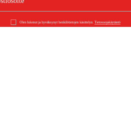
Olen lukenut ja hyväksynyt henkilötietojen käsittelyn.
Tietosuojakäytäntö
eusmittari FHM 20
elu
Ostoksestasi
Ostoehdot
eklamaatiot
Rahti ja toimitus
ysymykset
Maksuehdot
 (PDF)
Ostoehdot (PDF)
Saavutettavuusseloste