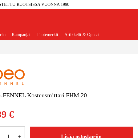
STETTU RUOTSISSA VUONNA 1990
rha
Kampanjat
Tuotemerkit
Artikkelit & Oppaat
Työkalut
Autotalli Ja Verstas
o-FENNEL Kosteusmittari FHM 20
kkeet Ja Käyttömateriaalit
39 €
tteet Ja Suojavarusteet
+
Lisää ostoskoriin