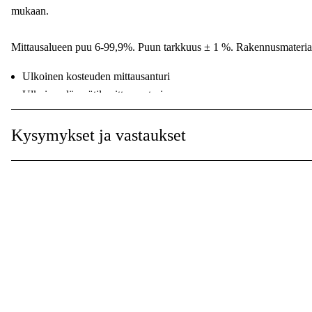
mukaan.
Mittausalueen puu 6-99,9%. Puun tarkkuus ± 1 %. Rakennusmateriaa
Ulkoinen kosteuden mittausanturi
Ulkoinen lämpötilamittausanturi
8 mm pitkät vaihdettavat mittauskärjet
Suojakorkki integroidulla kalibrointitarkistuksella
Kysymykset ja vastaukset
Akun tilan tarkastelu
Automaattinen sammutus (aikarajoitettu)
Mukana paristot ja laukku.