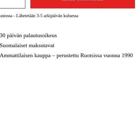
kentaminen
Metsä & Puutarha
Kampanjat
astossa - Lähetetään 3-5 arkipäivän kuluessa
30 päivän palautusoikeus
Suomalaiset maksutavat
Ammattilaisen kauppa – perustettu Ruotsissa vuonna 1990