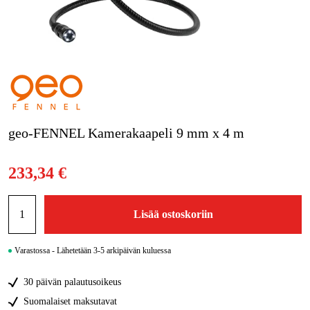
Kampanjat
Tuotemerkit
Artikkelit & Oppaat
Ota yhteyttä
geo-FENNEL Kamerakaapeli 9 mm x 4 m
Usein kysytyt kysymykset
233,34 €
Lisää ostoskoriin
Varastossa - Lähetetään 3-5 arkipäivän kuluessa
30 päivän palautusoikeus
Suomalaiset maksutavat