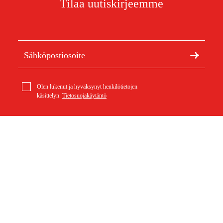
Tilaa uutiskirjeemme
Olen lukenut ja hyväksynyt henkilötietojen
käsittelyn.
Tietosuojakäytäntö
Meistä
Artikkelit ja oppaat
geo-FENNEL Kamerakaapeli 9 mm x 4 m
233,34 €
Tietoa Duabista
Kestävä kehitys
Tuotemerkit
Asiakaspalvelu
Ostoksestasi
Ota yhteyttä
Ostoehdot
Palautukset ja reklamaatiot
Rahti ja toimitus
Usein kysytyt kysymykset
Maksuehdot