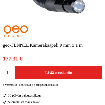
Kampanjat
Tuotemerkit
Artikkelit & Oppaat
Ota yhteyttä
geo-FENNEL Kamerakaapeli 9 mm x 1 m
Usein kysytyt kysymykset
177,31 €
Lisää ostoskoriin
Varastossa - Lähetetään 3-5 arkipäivän kuluessa
30 päivän palautusoikeus
Suomalaiset maksutavat