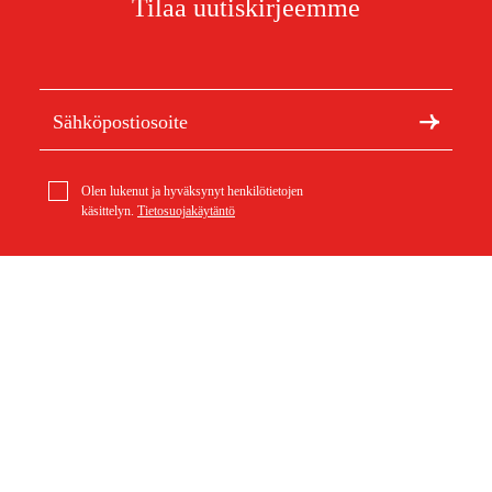
Tilaa uutiskirjeemme
Olen lukenut ja hyväksynyt henkilötietojen
käsittelyn.
Tietosuojakäytäntö
Meistä
Artikkelit ja oppaat
geo-FENNEL Kamerakaapeli 9 mm x 1 m
177,31 €
Tietoa Duabista
Kestävä kehitys
Tuotemerkit
Asiakaspalvelu
Ostoksestasi
Ota yhteyttä
Ostoehdot
Palautukset ja reklamaatiot
Rahti ja toimitus
Usein kysytyt kysymykset
Maksuehdot