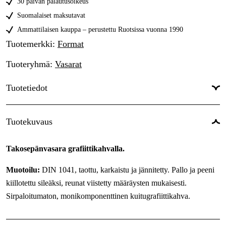
30 päivän palautusoikeus
1500 g
63,50 €
Suomalaiset maksutavat
2000 g
Ammattilaisen kauppa – perustettu Ruotsissa vuonna 1990
71,50 €
Tuotemerkki
:
Format
Tuoteryhmä
:
Vasarat
Tuotetiedot
Tuotekuvaus
Takosepänvasara grafiittikahvalla.
Muotoilu:
DIN 1041, taottu, karkaistu ja jännitetty. Pallo ja peeni
kiillotettu sileäksi, reunat viistetty määräysten mukaisesti.
Sirpaloitumaton, monikomponenttinen kuitugrafiittikahva.