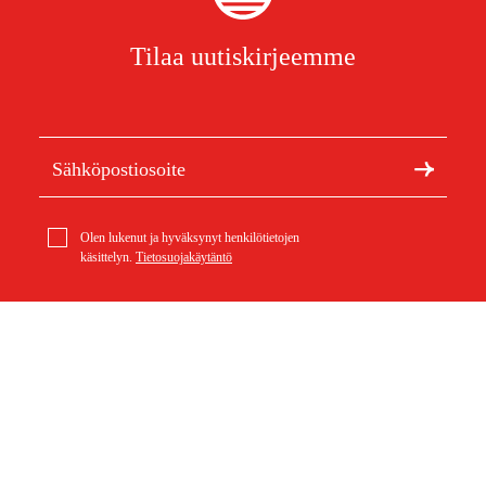
Tilaa uutiskirjeemme
Olen lukenut ja hyväksynyt henkilötietojen
käsittelyn.
Tietosuojakäytäntö
Meistä
Artikkelit ja oppaat
Tietoa Duabista
Kestävä kehitys
Tuotemerkit
Asiakaspalvelu
Ostoksestasi
Ota yhteyttä
Ostoehdot