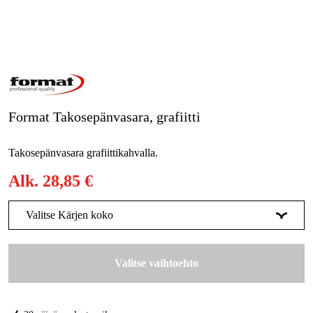
Kampanjat
Tuotemerkit
Artikkelit & Oppaat
Format Takosepänvasara, grafiitti
Ota yhteyttä
Takosepänvasara grafiittikahvalla.
Usein kysytyt kysymykset
Alk.
28,85 €
Valitse Kärjen koko
300 g
28,85 €
Valitse vaihtoehto
500 g
32 €
1000 g
44 €