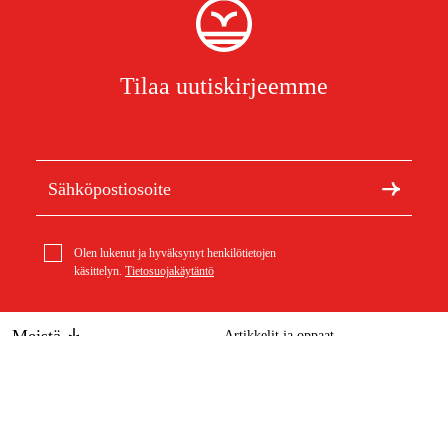
Tilaa uutiskirjeemme
Olen lukenut ja hyväksynyt henkilötietojen
käsittelyn.
Tietosuojakäytäntö
Meistä
Artikkelit ja oppaat
Tietoa Duabista
Kestävä kehitys
Tuotemerkit
Asiakaspalvelu
Ostoksestasi