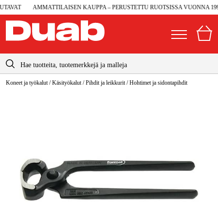
AVAT
AMMATTILAISEN KAUPPA – PERUSTETTU RUOTSISSA VUONNA 1990
info@duab.fi
Koneet ja työkalut
/
Käsityökalut
/
Pihdit ja leikkurit
/
Hohtimet ja sidontapihdit
|
Yksityinen
Yritys
Suomi
Sverige
Koneet ja työkalut
Danmark
Autotalli ja verstas
Norge
Konetarvikkeet ja käyttömateriaalit
Deutschland
Työvaatteet ja suojavarusteet
Sähkö ja rakentaminen
Metsä & Puutarha