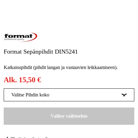
Kampanjat
Tuotemerkit
Artikkelit & Oppaat
Format Sepänpihdit DIN5241
Ota yhteyttä
Katkaisupihdit (pihdit langan ja vastaavien leikkaamiseen).
Usein kysytyt kysymykset
Alk.
15,50 €
Valitse Pihdin koko
180 mm
15,50 €
Valitse vaihtoehto
200 mm
Tilapäisesti loppu
20,44 €
225 mm
22 €