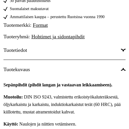
30 päivän palautusoikeus
250 mm
25,50 €
Suomalaiset maksutavat
Ammattilaisen kauppa – perustettu Ruotsissa vuonna 1990
Tuotemerkki
:
Format
Tuoteryhmä
:
Hohtimet ja sidontapihdit
Tuotetiedot
Tuotekuvaus
Sepänpihdit (pihdit langan ja vastaavan leikkaamiseen).
Muotoilu:
DIN ISO 9243, valmistettu erikoistyökaluteräksestä,
öljykarkaistu ja karkaistu, induktiokarkaistut terät (60 HRC), pää
kiillotettu, mustat atramentoidut kahvat.
Käyttö:
Naulojen ja niittien vetämiseen.