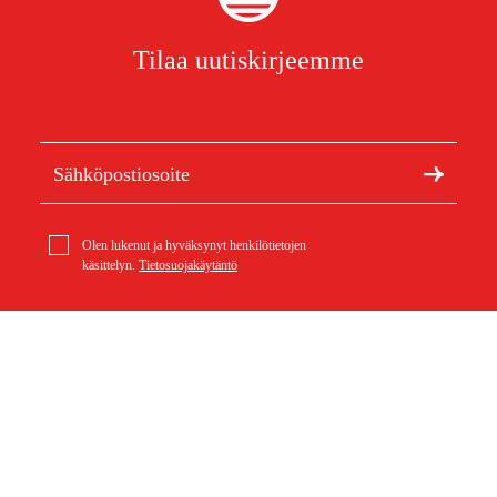
Tilaa uutiskirjeemme
Olen lukenut ja hyväksynyt henkilötietojen
käsittelyn.
Tietosuojakäytäntö
Meistä
Artikkelit ja oppaat
Stihl Imuletku, halkaisija 36 mm
Tietoa Duabista
Kestävä kehitys
17,83 €
Tuotemerkit
Asiakaspalvelu
Ostoksestasi
Ota yhteyttä
Ostoehdot