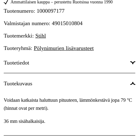
Ammattilaisen kauppa – perustettu Ruotsissa vuonna 1990
Tuotenumero
:
1000097177
Valmistajan numero
:
49015010804
Tuotemerkki
:
Stihl
Tuoteryhmä
:
Pölynimurien lisävarusteet
Tuotetiedot
Maailmanlaajuinen Takuu
:
Kyllä
Tuotekuvaus
Takuu
:
1 vuotta
Voidaan katkaista haluttuun pituuteen, lämmönkestävä jopa 79 °C
(hinnat ovat per metri).
36 mm sisähalkaisija.