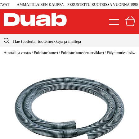
VAT
AMMATTILAISEN KAUPPA – PERUSTETTU RUOTSISSA VUONNA 1990
info@duab.fi
Autotalli ja verstas
/
Puhdistuskoneet
/
Puhdistuskoneiden tarvikkeet
/
Pölynimurien lisävaru
|
Yksityinen
Yritys
Suomi
Sverige
Koneet ja työkalut
Danmark
Autotalli ja verstas
Norge
Konetarvikkeet ja käyttömateriaalit
Deutschland
Työvaatteet ja suojavarusteet
Sähkö ja rakentaminen