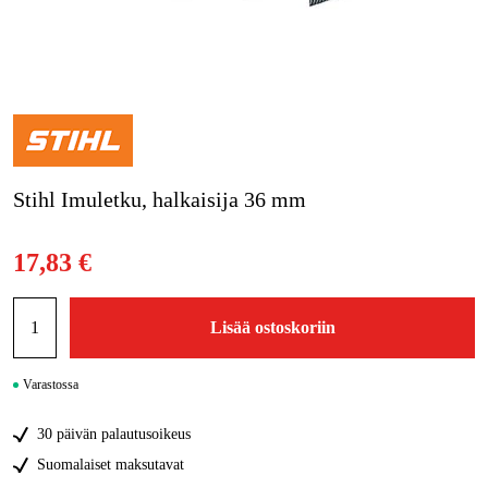
Metsä & Puutarha
Kampanjat
Tuotemerkit
Artikkelit & Oppaat
Stihl Imuletku, halkaisija 36 mm
Ota yhteyttä
Usein kysytyt kysymykset
17,83 €
Lisää ostoskoriin
Varastossa
30 päivän palautusoikeus
Suomalaiset maksutavat