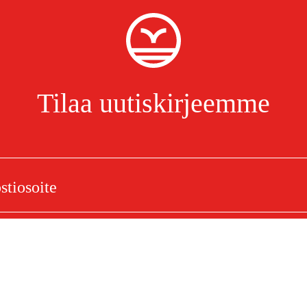
Tilaa uutiskirjeemme
ssarja
Olen lukenut ja hyväksynyt henkilötietojen käsittelyn.
Tietosuojakäytäntö
elu
Ostoksestasi