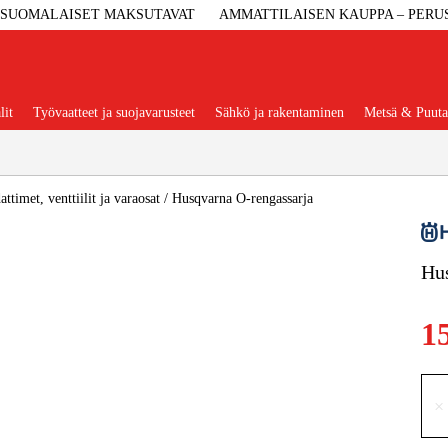
SUOMALAISET MAKSUTAVAT
AMMATTILAISEN KAUPPA – PERU
lit
Työvaatteet ja suojavarusteet
Sähkö ja rakentaminen
Metsä & Puuta
Suositut tuoteryhmät
ttimet, venttiilit ja varaosat
/
Husqvarna O-rengassarja
Hus
Koneet Ja 
1
Konetarvi
Työvaa
×