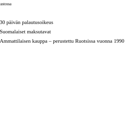
kentaminen
Metsä & Puutarha
astossa
Kampanjat
30 päivän palautusoikeus
Suomalaiset maksutavat
Ammattilaisen kauppa – perustettu Ruotsissa vuonna 1990