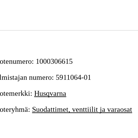
otenumero
:
1000306615
lmistajan numero
:
5911064-01
otemerkki
:
Husqvarna
oteryhmä
:
Suodattimet, venttiilit ja varaosat