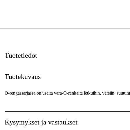
Tuotetiedot
Maailmanlaajuinen Takuu
:
Tuotekuvaus
O-rengassarjassa on useita vara-O-renkaita letkuihin, varsiin, suutti
Kysymykset ja vastaukset