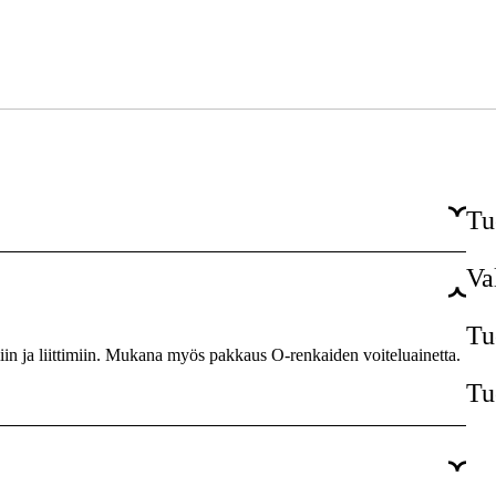
Tu
Va
Kyllä
Tu
miin ja liittimiin. Mukana myös pakkaus O-renkaiden voiteluainetta.
Tu