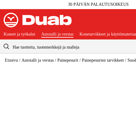
30 PÄIVÄN PALAUTUSOIKEUS
Koneet ja työkalut
Autotalli ja verstas
Konetarvikkeet ja käyttömateriaa
Ostoskori
Etusivu
/
Autotalli ja verstas
/
Painepesurit
/
Painepesurien tarvikkeet
/
Suoda