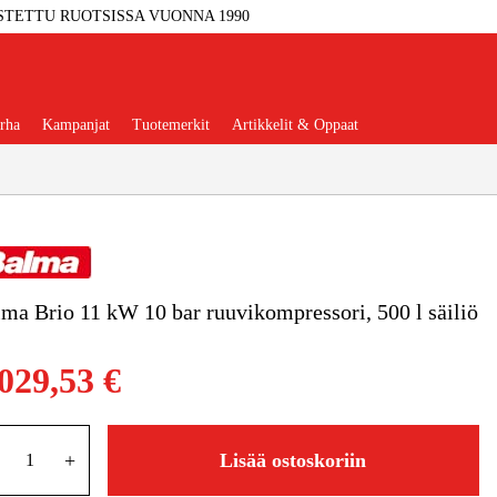
STETTU RUOTSISSA VUONNA 1990
rha
Kampanjat
Tuotemerkit
Artikkelit & Oppaat
ma Brio 11 kW 10 bar ruuvikompressori, 500 l säiliö
Työkalut
Autotalli Ja Verstas
029,53 €
kkeet Ja Käyttömateriaalit
tteet Ja Suojavarusteet
+
Lisää ostoskoriin