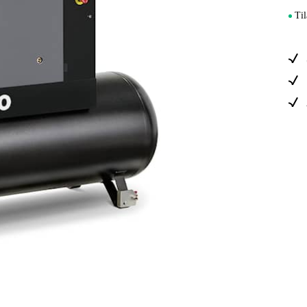
Sähkö Ja Ra
Til