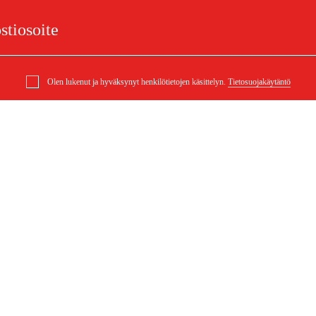
Olen lukenut ja hyväksynyt henkilötietojen käsittelyn.
Tietosuojakäytäntö
10 bar ruuvikompressori,
elu
Ostoksestasi
Ostoehdot
eklamaatiot
Rahti ja toimitus
ysymykset
Maksuehdot
 (PDF)
Ostoehdot (PDF)
Saavutettavuusseloste