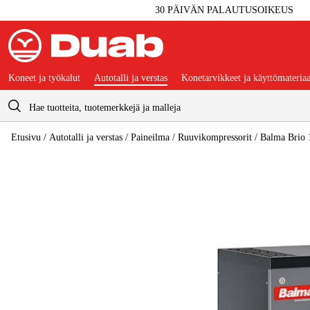
30 PÄIVÄN PALAUTUSOIKEUS
Koneet ja työkalut
Autotalli ja verstas
Konetarvikkeet ja käyttömateriaa
Ostoskori
Etusivu
/
Autotalli ja verstas
/
Paineilma
/
Ruuvikompressorit
/
Balma Brio 1