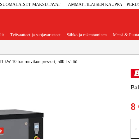
SUOMALAISET MAKSUTAVAT
AMMATTILAISEN KAUPPA – PERU
lit
Työvaatteet ja suojavarusteet
Sähkö ja rakentaminen
Metsä & Puuta
Suositut tuoteryhmät
1 kW 10 bar ruuvikompressori, 500 l säiliö
Bal
Koneet Ja 
8 
Konetarvi
Työvaa
×