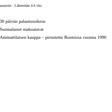
kentaminen
Metsä & Puutarha
austuote - Lähetetään 4-6 vko
Kampanjat
30 päivän palautusoikeus
Suomalaiset maksutavat
Ammattilaisen kauppa – perustettu Ruotsissa vuonna 1990