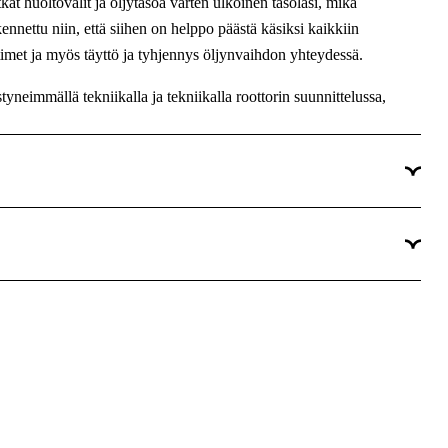
t huoltovälit ja öljytasoa varten ulkoinen tasolasi, mikä
Ei
kennettu niin, että siihen on helppo päästä käsiksi kaikkiin
timet ja myös täyttö ja tyhjennys öljynvaihdon yhteydessä.
Kyllä
neimmällä tekniikalla ja tekniikalla roottorin suunnittelussa,
400 V
Basic -ohjaimella. Tässä digitaalisessa ja kätevässä
Sähkö 400V
metreja. On mahdollista lukea paineita sekä lämpötiloja,
15 hp
a työpainetta.