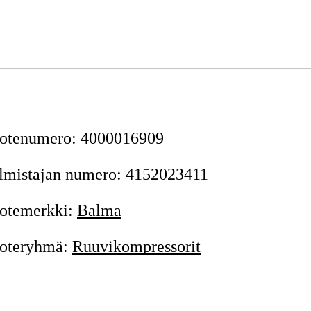
otenumero
:
4000016909
lmistajan numero
:
4152023411
otemerkki
:
Balma
oteryhmä
:
Ruuvikompressorit