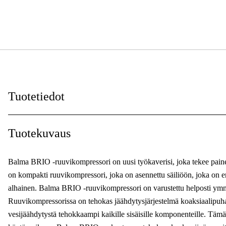
Tuotetiedot
Teho
:
Tuotekuvaus
Vapaasti virt. ilmanmäärä
:
Balma BRIO -ruuvikompressori on uusi työkaverisi, joka tekee pai
Maksimi käyttöpaine
:
on kompakti ruuvikompressori, joka on asennettu säiliöön, joka on er
alhainen. Balma BRIO -ruuvikompressori on varustettu helposti ymmärr
Sarja
:
Ruuvikompressorissa on tehokas jäähdytysjärjestelmä koaksiaalipuhal
Tankin tilavuus
:
vesijäähdytystä tehokkaampi kaikille sisäisille komponenteille. Tä