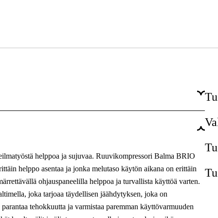
Tu
Va
11 kW
1416 l/min
Tu
neilmatyöstä helppoa ja sujuvaa. Ruuvikompressori Balma BRIO
10 bar
ittäin helppo asentaa ja jonka melutaso käytön aikana on erittäin
Tu
ettävällä ohjauspaneelilla helppoa ja turvallista käyttöä varten.
Brio
timella, joka tarjoaa täydellisen jäähdytyksen, joka on
mä parantaa tehokkuutta ja varmistaa paremman käyttövarmuuden
500 l