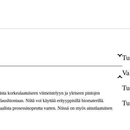
Tu
Va
Ammattilaiskäyttö
Huolto & ylläpito, Tuotanto
Tu
nta korkealaatuiseen viimeistelyyn ja yleiseen pintojen
Teollisuus & tuotanto, Verstas & ajoneuvot
aushiontaan. Niitä voi käyttää erityyppisillä hiomaterillä.
Tu
alista prosessinopeutta varten. Niissä on myös ainutlaatuinen