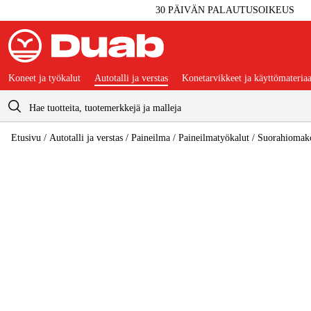
30 PÄIVÄN PALAUTUSOIKEUS
Koneet ja työkalut
Autotalli ja verstas
Konetarvikkeet ja käyttömateriaa
Ostoskori
Etusivu
/
Autotalli ja verstas
/
Paineilma
/
Paineilmatyökalut
/
Suorahiomak