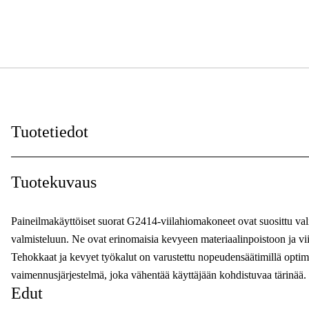
Tuotetiedot
Käyttötaso
:
Tuotekuvaus
Käyttöalue
:
Paineilmakäyttöiset suorat G2414-viilahiomakoneet ovat suosittu vali
Käyttötyyppi
:
valmisteluun. Ne ovat erinomaisia kevyeen materiaalinpoistoon ja viil
Tehokkaat ja kevyet työkalut on varustettu nopeudensäätimillä optima
vaimennusjärjestelmä, joka vähentää käyttäjään kohdistuvaa tärinää.
Edut