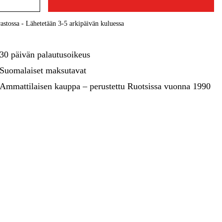
kentaminen
Metsä & Puutarha
astossa - Lähetetään 3-5 arkipäivän kuluessa
Kampanjat
30 päivän palautusoikeus
Suomalaiset maksutavat
Ammattilaisen kauppa – perustettu Ruotsissa vuonna 1990