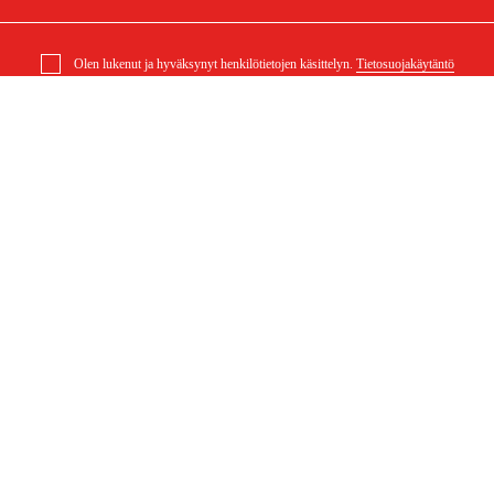
Olen lukenut ja hyväksynyt henkilötietojen käsittelyn.
Tietosuojakäytäntö
4 viilauskone S250
elu
Ostoksestasi
Ostoehdot
eklamaatiot
Rahti ja toimitus
ysymykset
Maksuehdot
 (PDF)
Ostoehdot (PDF)
Saavutettavuusseloste