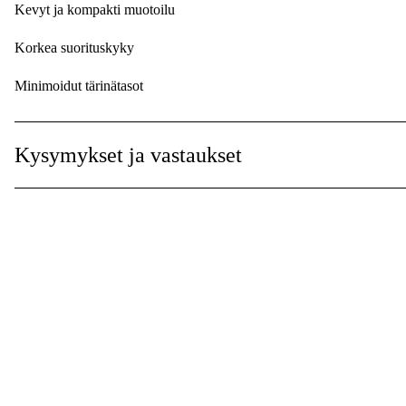
Kevyt ja kompakti muotoilu
Korkea suorituskyky
Minimoidut tärinätasot
Pitkä hiomaterien käyttöikä
Kysymykset ja vastaukset
Ominaisuudet
Hyvä teho-painosuhde
Vankka alumiinikotelo muovipäällysteellä
Sisäänrakennettu nopeudensäädin
Turvallinen käynnistysliipaisin
Joustava kara