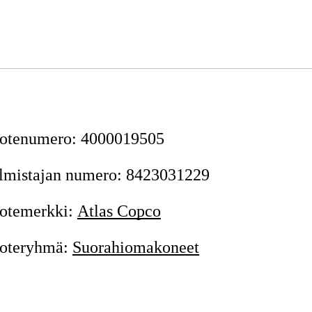
otenumero
:
4000019505
lmistajan numero
:
8423031229
otemerkki
:
Atlas Copco
oteryhmä
:
Suorahiomakoneet