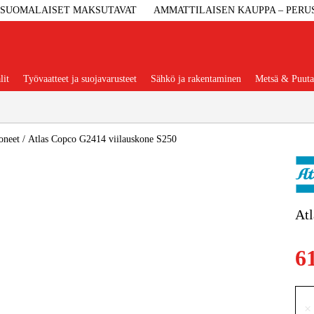
SUOMALAISET MAKSUTAVAT
AMMATTILAISEN KAUPPA – PERU
lit
Työvaatteet ja suojavarusteet
Sähkö ja rakentaminen
Metsä & Puuta
Suositut tuoteryhmät
oneet
/
Atlas Copco G2414 viilauskone S250
Koneet Ja 
Atl
Konetarvi
6
Työvaa
×