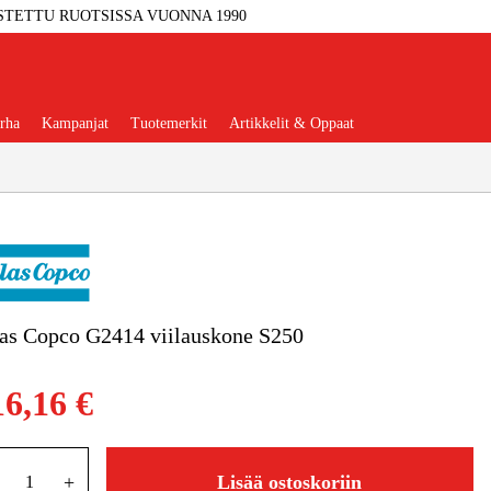
STETTU RUOTSISSA VUONNA 1990
rha
Kampanjat
Tuotemerkit
Artikkelit & Oppaat
Työkalut
Autotalli Ja Verstas
as Copco G2414 viilauskone S250
kkeet Ja Käyttömateriaalit
16,16 €
tteet Ja Suojavarusteet
+
Lisää ostoskoriin