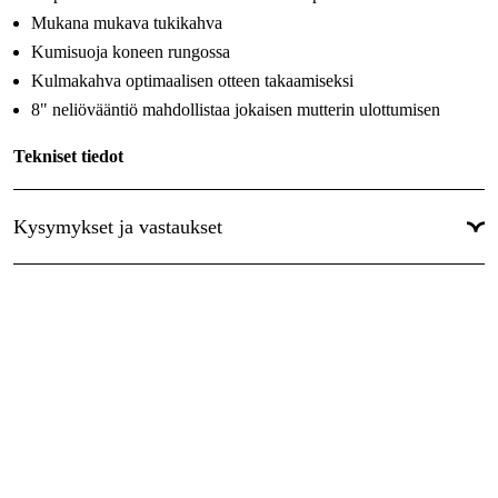
Mukana mukava tukikahva
Kumisuoja koneen rungossa
Kulmakahva optimaalisen otteen takaamiseksi
8" neliövääntiö mahdollistaa jokaisen mutterin ulottumisen
Tekniset tiedot
Ilmankulutus (l/min): 282
Kysymykset ja vastaukset
Käyttöpaine (bar): 6,2
Ilmaliitäntä (tuumaa): 1/2
Neliövääntiö (tuumaa): 1
Iskun määrä minuutissa: 950
Letkun halkaisija, min (mm): 13
Nopeus minuutissa: 6000
Vääntömomenttialue (Nm): 300-1965
Vääntömomentti, maks. (Nm): 2440
Äänenpaine (dBA): 97,1
Tärinätaso (m/s²): 14,9