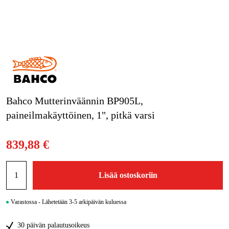
Metsä & Puutarha
Kampanjat
Tuotemerkit
Artikkelit & Oppaat
Ota yhteyttä
Bahco Mutterinväännin BP905L,
paineilmakäyttöinen, 1", pitkä varsi
Usein kysytyt kysymykset
839,88 €
Lisää ostoskoriin
Varastossa - Lähetetään 3-5 arkipäivän kuluessa
30 päivän palautusoikeus