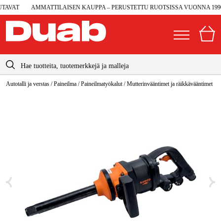
AVAT
AMMATTILAISEN KAUPPA – PERUSTETTU RUOTSISSA VUONNA 1990
info@duab.fi
Autotalli ja verstas
/
Paineilma
/
Paineilmatyökalut
/
Mutterinvääntimet ja räikkävääntimet
|
Yksityinen
Yritys
Suomi
Sverige
Koneet ja työkalut
Danmark
Autotalli ja verstas
Norge
Konetarvikkeet ja käyttömateriaalit
Deutschland
Työvaatteet ja suojavarusteet
Sähkö ja rakentaminen