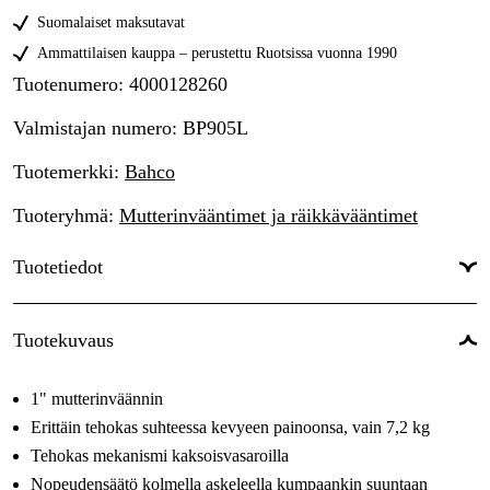
Suomalaiset maksutavat
Ammattilaisen kauppa – perustettu Ruotsissa vuonna 1990
Tuotenumero
:
4000128260
Valmistajan numero
:
BP905L
Tuotemerkki
:
Bahco
Tuoteryhmä
:
Mutterinvääntimet ja räikkävääntimet
Tuotetiedot
Käyttötaso
:
Ammattilaiskäyttö
Tuotekuvaus
Käyttöalue
:
Huolto & ylläpito, Tuotanto
1" mutterinväännin
Käyttötyyppi
:
Teollisuus & tuotanto, Verstas & ajoneuvot
Erittäin tehokas suhteessa kevyeen painoonsa, vain 7,2 kg
Tehokas mekanismi kaksoisvasaroilla
Nopeudensäätö kolmella askeleella kumpaankin suuntaan