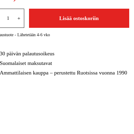
kentaminen
Metsä & Puutarha
Kampanjat
+
Lisää ostoskoriin
austuote - Lähetetään 4-6 vko
30 päivän palautusoikeus
Suomalaiset maksutavat
Ammattilaisen kauppa – perustettu Ruotsissa vuonna 1990