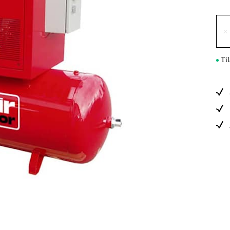
Sähkö Ja Ra
×
Til