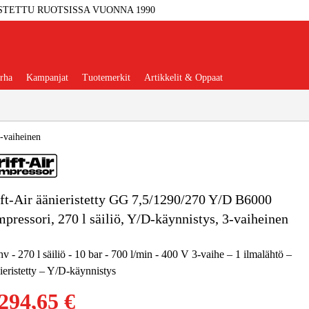
STETTU RUOTSISSA VUONNA 1990
rha
Kampanjat
Tuotemerkit
Artikkelit & Oppaat
3-vaiheinen
ft-Air äänieristetty GG 7,5/1290/270 Y/D B6000
Työkalut
Autotalli Ja Verstas
pressori, 270 l säiliö, Y/D-käynnistys, 3-vaiheinen
kkeet Ja Käyttömateriaalit
hv - 270 l säiliö - 10 bar - 700 l/min - 400 V 3-vaihe – 1 ilmalähtö –
eristetty – Y/D-käynnistys
tteet Ja Suojavarusteet
294,65 €