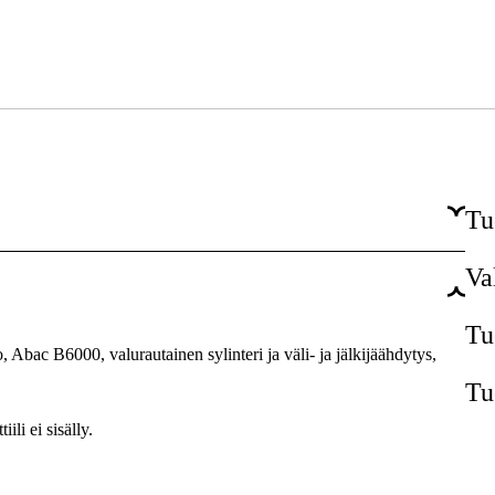
Tu
Va
700 l/min
10 bar
Tu
 Abac B6000, valurautainen sylinteri ja väli- ja jälkijäähdytys,
270 l
Tu
Vaaka
li ei sisälly.
7.5 hp