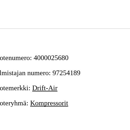
otenumero
:
4000025680
lmistajan numero
:
97254189
otemerkki
:
Drift-Air
oteryhmä
:
Kompressorit