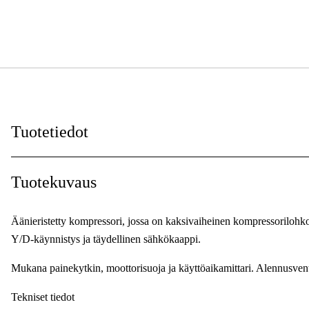
Tuotetiedot
Vapaasti virt. ilmanmäärä
:
Tuotekuvaus
Maksimi käyttöpaine
:
Äänieristetty kompressori, jossa on kaksivaiheinen kompressorilohko,
Tankin tilavuus
:
Y/D-käynnistys ja täydellinen sähkökaappi.
Tankin suunta
:
Mukana painekytkin, moottorisuoja ja käyttöaikamittari. Alennusventtii
Moottorin teho
:
Tekniset tiedot