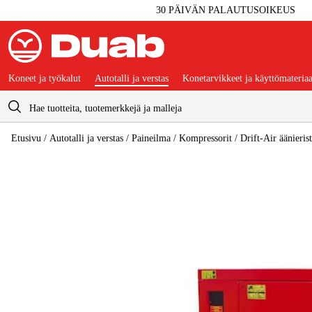
30 PÄIVÄN PALAUTUSOIKEUS
Koneet ja työkalut
Autotalli ja verstas
Konetarvikkeet ja käyttömateriaa
Ostoskori
Etusivu
/
Autotalli ja verstas
/
Paineilma
/
Kompressorit
/
Drift-Air äänieri