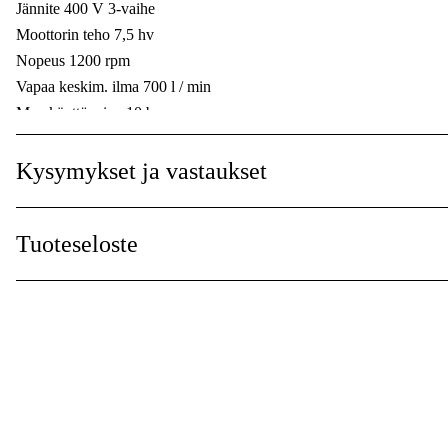
Jännite 400 V 3-vaihe
Käyttöjännite
:
Moottorin teho 7,5 hv
Virtalähde
Nopeus 1200 rpm
:
Vapaa keskim. ilma 700 l / min
Käynnistystyyppi
:
Max käyttöpaine 10 bar
Lohkotyyppi Teollisuus, Abac B6000
Lähtöliitännät
:
Vaihemäärä 2
Kysymykset ja vastaukset
Öljytön
:
Sylinterit 2 kpl
Ilmanulosotto 1 kpl
Näytä enemmän
Tuoteseloste
Äänitaso 69 dB (A)
Säiliö 270 l
Mitat (pxlxk) 1500x550x1550 mm
Ohjekirja
Paino 140 kg