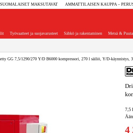
SUOMALAISET MAKSUTAVAT
AMMATTILAISEN KAUPPA – PERU
lit
Työvaatteet ja suojavarusteet
Sähkö ja rakentaminen
Metsä & Puuta
Suositut tuoteryhmät
stetty GG 7,5/1290/270 Y/D B6000 kompressori, 270 l säiliö, Y/D-käynnistys, 
Dri
Koneet Ja 
kom
Konetarvi
7,5 
Ääni
Työvaa
4 