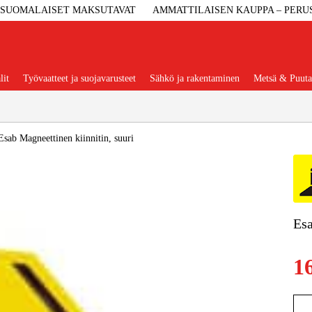
SUOMALAISET MAKSUTAVAT
AMMATTILAISEN KAUPPA – PERU
lit
Työvaatteet ja suojavarusteet
Sähkö ja rakentaminen
Metsä & Puuta
Suositut tuoteryhmät
Esab Magneettinen kiinnitin, suuri
Koneet Ja 
Esa
Konetarvi
1
Työvaa