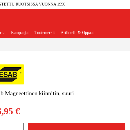
STETTU RUOTSISSA VUONNA 1990
rha
Kampanjat
Tuotemerkit
Artikkelit & Oppaat
Työkalut
Autotalli Ja Verstas
b Magneettinen kiinnitin, suuri
kkeet Ja Käyttömateriaalit
6,95 €
tteet Ja Suojavarusteet