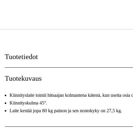
Tuotetiedot
Duab kategorifilter - Svets
:
Tuotekuvaus
Kiinnityslaite toimii hitsaajan kolmantena kätenä, kun useita osia on
Kiinnityskulma 45°.
Laite kestää jopa 80 kg painon ja sen nostokyky on 27,5 kg.