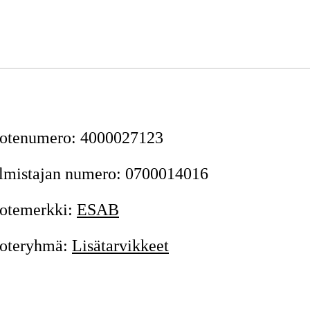
otenumero
:
4000027123
lmistajan numero
:
0700014016
otemerkki
:
ESAB
oteryhmä
:
Lisätarvikkeet