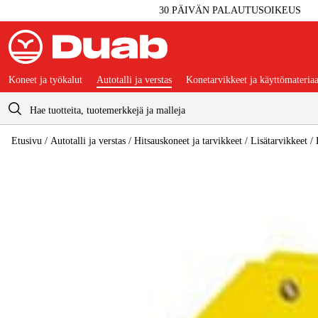
30 PÄIVÄN PALAUTUSOIKEUS
Koneet ja työkalut
Autotalli ja verstas
Konetarvikkeet ja käyttömateriaa
Ostoskori
Etusivu
/
Autotalli ja verstas
/
Hitsauskoneet ja tarvikkeet
/
Lisätarvikkeet
/