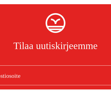
Tilaa uutiskirjeemme
Olen lukenut ja hyväksynyt henkilötietojen käsittelyn.
Tietosuojakäytäntö
kiinnitin, suuri