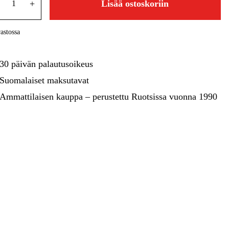
kentaminen
Metsä & Puutarha
+
Lisää ostoskoriin
Kampanjat
astossa
30 päivän palautusoikeus
Suomalaiset maksutavat
Ammattilaisen kauppa – perustettu Ruotsissa vuonna 1990