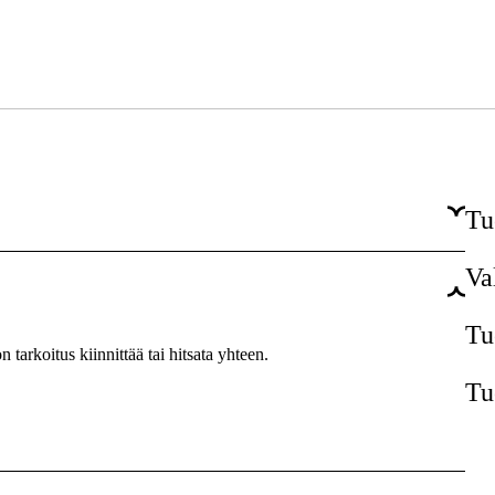
Tu
Va
Svetsmagnet
Tu
 tarkoitus kiinnittää tai hitsata yhteen.
Tu